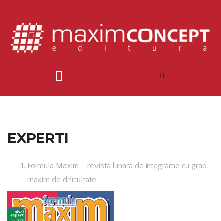
EXPERTI
Formula Maxim – revista lunara de integrame cu grad
maxim de dificultate