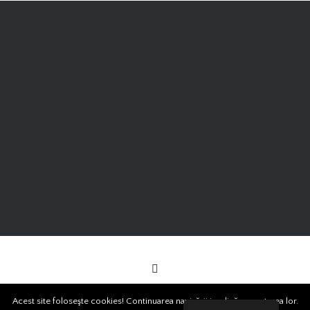
Acest site foloseşte cookies! Continuarea navigării implică acceptarea lor.
Copyright ©2018 All Rights Reserved